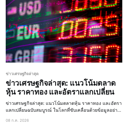
ข่าวเศรษฐกิจล่าสุด
ข่าวเศรษฐกิจล่าสุด: แนวโน้มตลาด
หุ้น ราคาทอง และอัตราแลกเปลี่ยน
ข่าวเศรษฐกิจล่าสุด: แนวโน้มตลาดหุ้น ราคาทอง และอัตรา
แลกเปลี่ยนฉบับสมบูรณ์ ในโลกที่ขับเคลื่อนด้วยข้อมูลอย่าง
รวดเร็วในปัจจุบัน การติดตามความเคลื่อนไหวทางเศรษฐกิจ
08 ก.ค. 2026
ถือเป็นหัวใจสำคัญในการตัดสินใจทางการเงินที่ชาญฉลาด