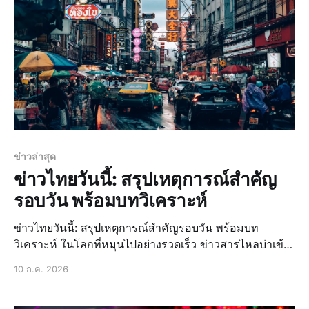
ข่าวล่าสุด
ข่าวไทยวันนี้: สรุปเหตุการณ์สำคัญ
รอบวัน พร้อมบทวิเคราะห์
ข่าวไทยวันนี้: สรุปเหตุการณ์สำคัญรอบวัน พร้อมบท
วิเคราะห์ ในโลกที่หมุนไปอย่างรวดเร็ว ข่าวสารไหลบ่าเข้า
มาไม่หยุดหย่อน การติดตาม ข่าวไทยวันนี้ ให้ทันทุกความ
10 ก.ค. 2026
เคลื่อนไหวอาจเป็นเรื่องท้าทาย โดยเฉพาะอย่างยิ่งสำหรับผู้
ที่มีตารางชีวิตที่เร่งรีบ แต่