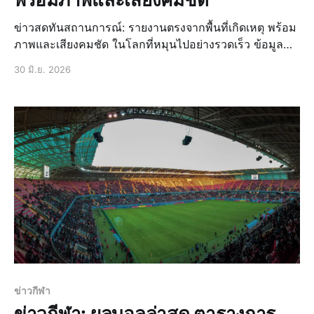
ข่าวสดทันสถานการณ์: รายงานตรงจากพื้นที่เกิดเหตุ พร้อม
ภาพและเสียงคมชัด ในโลกที่หมุนไปอย่างรวดเร็ว ข้อมูล
ข่าวสารกลายเป็นสิ่งจำเป็นที่เราขาดไม่ได้ การติดตาม
30 มิ.ย. 2026
ข่าวสด โดยเฉพาะอย่างยิ่ง ข่าวด่วน ถือเป็นหัวใจสำคัญที่
ช่วยให้เราก้าวทันเหตุการณ์ต่างๆ ที่เกิ
ข่าวกีฬา
ข่าวกีฬา: ผลบอลล่าสุด ตารางการ