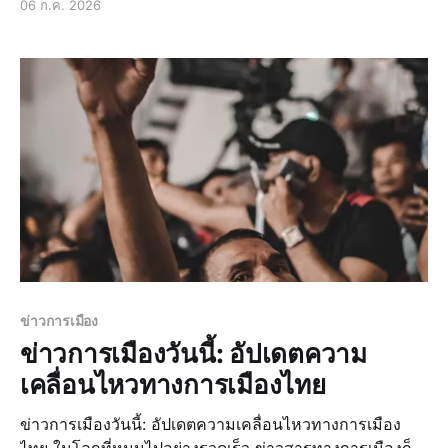
06 ก.ค. 2026
แต่ก็เป็นสิ่งจำเป็นอย่างยิ่ง โดยเฉพาะอย่างยิ่งเมื่อโลกหมุนเร็
ข่าวการเมือง
ข่าวการเมืองวันนี้: อัปเดตความ
เคลื่อนไหวทางการเมืองไทย
ข่าวการเมืองวันนี้: อัปเดตความเคลื่อนไหวทางการเมือง