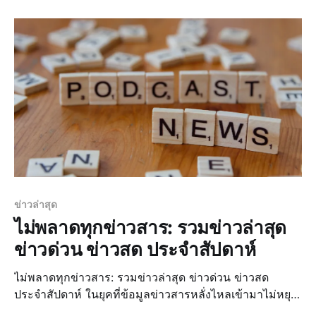
ไม่ว่าคุณจะเป็นนักลงทุนมืออาชีพ เจ้าของธุรกิ
ข่าวล่าสุด
ไม่พลาดทุกข่าวสาร: รวมข่าวล่าสุด
ข่าวด่วน ข่าวสด ประจำสัปดาห์
ไม่พลาดทุกข่าวสาร: รวมข่าวล่าสุด ข่าวด่วน ข่าวสด
ประจำสัปดาห์ ในยุคที่ข้อมูลข่าวสารหลั่งไหลเข้ามาไม่หยุด
หย่อน การติดตามข่าวสารให้ทันท่วงทีอาจเป็นเรื่องที่ท้าทาย