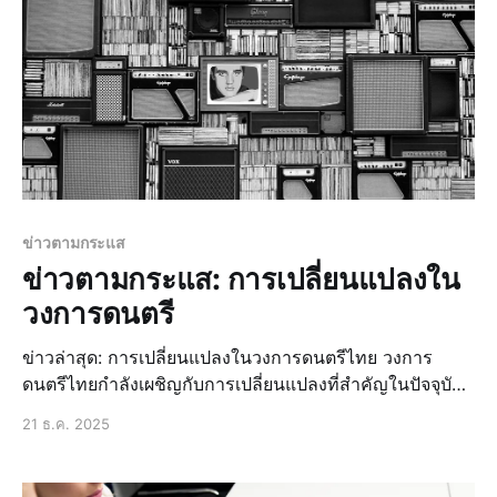
ข่าวตามกระแส
ข่าวตามกระแส: การเปลี่ยนแปลงใน
วงการดนตรี
ข่าวล่าสุด: การเปลี่ยนแปลงในวงการดนตรีไทย วงการ
ดนตรีไทยกำลังเผชิญกับการเปลี่ยนแปลงที่สำคัญในปัจจุบัน
โดยมีการพัฒนาและปรับตัวให้เข้ากับยุคสมัยใหม่ การ
21 ธ.ค. 2025
เปลี่ยนแปลงในแนวดนตรี แนวดนตรีไทยได้มีการ
เปลี่ยนแปลงไปอย่างมาก โดยมีการผสมผสานระหว่างดนตรี
ไทยดั้งเดิมและดนตรีสากล การเข้ามาของศิลปินใหม่ๆ ศิลปิ