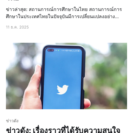
ข่าวล่าสุด: สถานการณ์การศึกษาในไทย สถานการณ์การ
ศึกษาในประเทศไทยในปัจจุบันมีการเปลี่ยนแปลงอย่าง
รวดเร็ว โดยมีการพัฒนาหลักสูตรการศึกษาใหม่ๆ เพื่อให้
11 ธ.ค. 2025
สอดคล้องกับความต้องการของสังคมและเศรษฐกิจที่
เปลี่ยนแปลงไป นอกจากนี้ยังมีการส่งเสริมการศึกษาใน
ชนบทเพื่อให้เด็กๆ ทุกคนมีโอกาสเข้าถึงการศึกษาที
ข่าวดัง
ข่าวดัง: เรื่องราวที่ได้รับความสนใจ