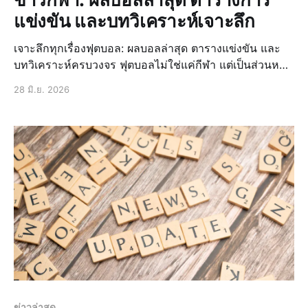
แข่งขัน และบทวิเคราะห์เจาะลึก
เจาะลึกทุกเรื่องฟุตบอล: ผลบอลล่าสุด ตารางแข่งขัน และ
บทวิเคราะห์ครบวงจร ฟุตบอลไม่ใช่แค่กีฬา แต่เป็นส่วนหนึ่ง
ของชีวิตผู้คนทั่วโลก โดยเฉพาะในประเทศไทยที่ความคลั่ง
28 มิ.ย. 2026
ไคล้ในเกมลูกหนังนั้นฝังรากลึกอยู่ในทุกอณู ไม่ว่าจะเป็น
เสียงเชียร์กระหึ่มจากสนาม ความตื่นเต้
ข่าวล่าสุด