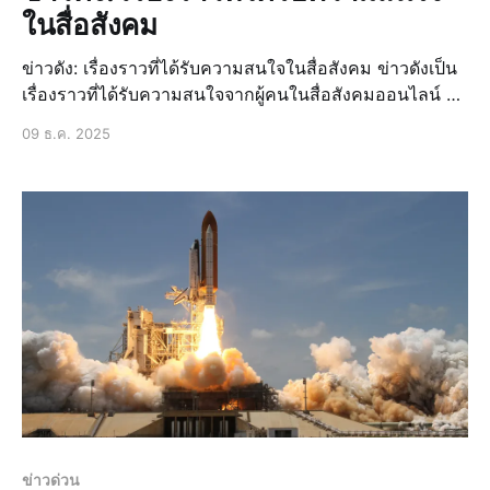
ในสื่อสังคม
ข่าวดัง: เรื่องราวที่ได้รับความสนใจในสื่อสังคม ข่าวดังเป็น
เรื่องราวที่ได้รับความสนใจจากผู้คนในสื่อสังคมออนไลน์ ซึ่ง
มักจะมีการแชร์และพูดคุยกันอย่างกว้างขวาง ไม่ว่าจะเป็น
09 ธ.ค. 2025
ข่าวล่าสุด ข่าวด่วน ข่าวสด ข่าวเด่นวันนี้ ข่าวไทย ข่
ข่าวด่วน