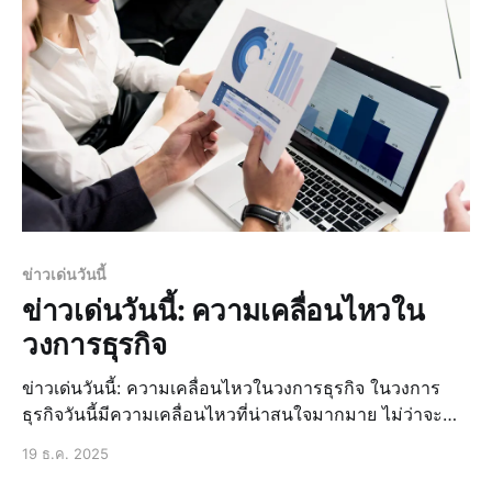
ข่าวเด่นวันนี้
ข่าวเด่นวันนี้: ความเคลื่อนไหวใน
วงการธุรกิจ
ข่าวเด่นวันนี้: ความเคลื่อนไหวในวงการธุรกิจ ในวงการ
ธุรกิจวันนี้มีความเคลื่อนไหวที่น่าสนใจมากมาย ไม่ว่าจะ
เป็นการเปิดตัวผลิตภัณฑ์ใหม่จากบริษัทชั้นนำ การ
19 ธ.ค. 2025
เปลี่ยนแปลงในตลาดหุ้นไทย หรือการประชุมผู้ถือหุ้นของ