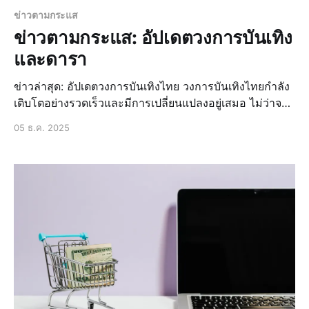
ข่าวตามกระแส
ข่าวตามกระแส: อัปเดตวงการบันเทิง
และดารา
ข่าวล่าสุด: อัปเดตวงการบันเทิงไทย วงการบันเทิงไทยกำลัง
เติบโตอย่างรวดเร็วและมีการเปลี่ยนแปลงอยู่เสมอ ไม่ว่าจะ
เป็นข่าวด่วนเกี่ยวกับดาราไทยที่กำลังเป็นที่นิยม ข่าวสดเกี่ยว
05 ธ.ค. 2025
กับกิจกรรมล่าสุดของดาราไทย หรือข่าวเด่นวันนี้ที่เกี่ยวกับ
ข่าวดังวงการบันเทิ