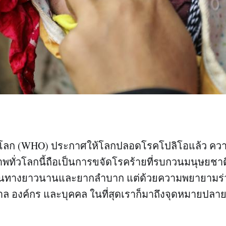
โลก (WHO) ประกาศให้โลกปลอดโรคโปลิโอแล้ว ความ
าพทั่วโลกนี้ถือเป็นการขจัดโรคร้ายที่รบกวนมนุษย
ินทางยาวนานและยากลำบาก แต่ด้วยความพยายามร
าล องค์กร และบุคคล ในที่สุดเราก็มาถึงจุดหมายปลา