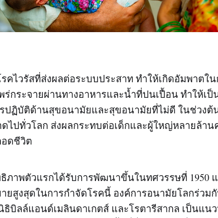
รคไวรัสที่ส่งผลต่อระบบประสาท ทำให้เกิดอัมพาตในก
่แพร่กระจายผ่านทางอาหารและน้ำที่ปนเปื้อน ทำให้เป
มีการปฏิบัติด้านสุขอนามัยและสุขอนามัยที่ไม่ดี ในช่วงต
ดไปทั่วโลก ส่งผลกระทบต่อเด็กและผู้ใหญ่หลายล้าน
อดชีวิต
ิทธิภาพตัวแรกได้รับการพัฒนาขึ้นในทศวรรษที่ 1950 แล
าหมายสูงสุดในการกำจัดโรคนี้ องค์การอนามัยโลกร่วมกั
ูลนิธิบิลล์แอนด์เมลินดาเกตส์ และโรตารีสากล เป็นแนว