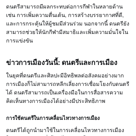
ดนตรีสามารถมีผลกระทบต่อการกีฬาในหลายด้าน
เช่น การเพิ่มความตื่นเต้น, การสร้างบรรยากาศที่ดี,
และการกระตุ้นให้ผู้ชมมีส่วนร่วม นอกจากนี้ ดนตรียัง
สามารถช่วยให้นักกีฬามีสมาธิและเพิ่มความมั่นใจใน
การแข่งขัน
ข่าวการเมืองวันนี้: ดนตรีและการเมือง
ในยุคที่ดนตรีและศิลปะมีอิทธิพลต่อสังคมอย่างมาก
การเมืองก็ไม่สามารถหลีกเลี่ยงการเชื่อมโยงกับดนตรี
ได้ ดนตรีสามารถเป็นเครื่องมือในการสื่อสารความ
คิดเห็นทางการเมืองได้อย่างมีประสิทธิภาพ
การใช้ดนตรีในการเคลื่อนไหวทางการเมือง
ดนตรีได้ถูกนำมาใช้ในการเคลื่อนไหวทางการเมือง