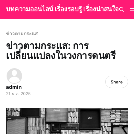
บทความออนไลน์ เรื่องรอบรู้ เรื่องน่าสนใจ
ข่าวตามกระแส
ข่าวตามกระแส: การ
เปลี่ยนแปลงในวงการดนตรี
Share
admin
21 ธ.ค. 2025