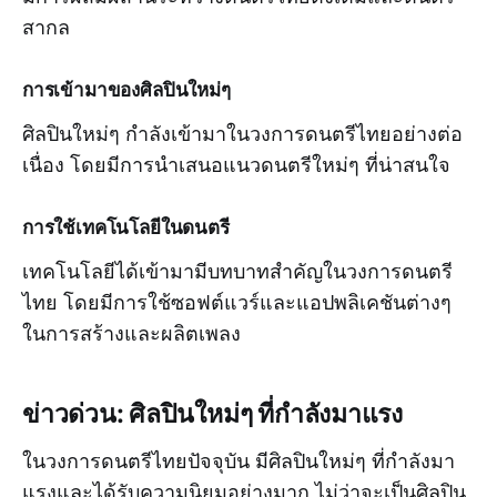
สากล
การเข้ามาของศิลปินใหม่ๆ
ศิลปินใหม่ๆ กำลังเข้ามาในวงการดนตรีไทยอย่างต่อ
เนื่อง โดยมีการนำเสนอแนวดนตรีใหม่ๆ ที่น่าสนใจ
การใช้เทคโนโลยีในดนตรี
เทคโนโลยีได้เข้ามามีบทบาทสำคัญในวงการดนตรี
ไทย โดยมีการใช้ซอฟต์แวร์และแอปพลิเคชันต่างๆ
ในการสร้างและผลิตเพลง
ข่าวด่วน: ศิลปินใหม่ๆ ที่กำลังมาแรง
ในวงการดนตรีไทยปัจจุบัน มีศิลปินใหม่ๆ ที่กำลังมา
แรงและได้รับความนิยมอย่างมาก ไม่ว่าจะเป็นศิลปิน