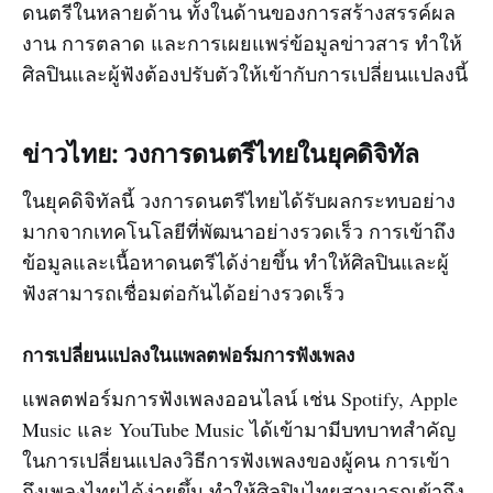
ดนตรีในหลายด้าน ทั้งในด้านของการสร้างสรรค์ผล
งาน การตลาด และการเผยแพร่ข้อมูลข่าวสาร ทำให้
ศิลปินและผู้ฟังต้องปรับตัวให้เข้ากับการเปลี่ยนแปลงนี้
ข่าวไทย: วงการดนตรีไทยในยุคดิจิทัล
ในยุคดิจิทัลนี้ วงการดนตรีไทยได้รับผลกระทบอย่าง
มากจากเทคโนโลยีที่พัฒนาอย่างรวดเร็ว การเข้าถึง
ข้อมูลและเนื้อหาดนตรีได้ง่ายขึ้น ทำให้ศิลปินและผู้
ฟังสามารถเชื่อมต่อกันได้อย่างรวดเร็ว
การเปลี่ยนแปลงในแพลตฟอร์มการฟังเพลง
แพลตฟอร์มการฟังเพลงออนไลน์ เช่น Spotify, Apple
Music และ YouTube Music ได้เข้ามามีบทบาทสำคัญ
ในการเปลี่ยนแปลงวิธีการฟังเพลงของผู้คน การเข้า
ถึงเพลงไทยได้ง่ายขึ้น ทำให้ศิลปินไทยสามารถเข้าถึง