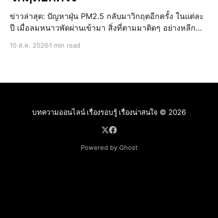
ข่าวล่าสุด: ปัญหาฝุ่น PM2.5 กลับมาวิกฤตอีกครั้ง ในแต่ละ
ปี เมื่อลมหนาวพัดผ่านเข้ามา สิ่งที่ตามมาติดๆ อย่างหลีก
เลี่ยงไม่ได้สำหรับประเทศไทย โดยเฉพาะในพื้นที่เมืองใหญ่
10 ส.ค. 2026
1 min read
และภาคเหนือ ก็คือม่านหมอกสีเทาที่ปกคลุมท้องฟ้า นั่นคือ
สั
บทความออนไลน์ เรื่องรอบรู้ เรื่องน่าสนใจ
© 2026
Powered by Ghost