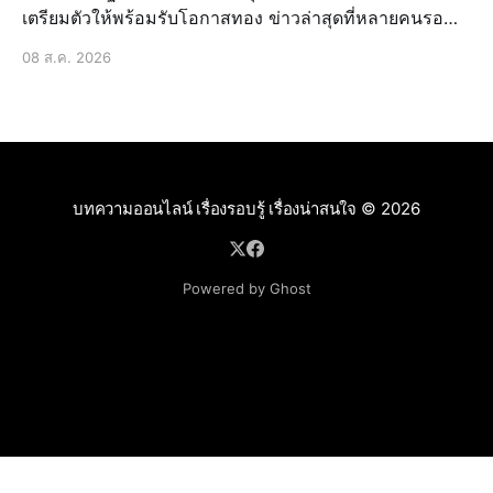
เตรียมตัวให้พร้อมรับโอกาสทอง ข่าวล่าสุดที่หลายคนรอ
คอยมาถึงแล้ว! รัฐบาลได้ประกาศวันหยุดยาวพิเศษเพิ่มเติม
08 ส.ค. 2026
ในช่วงเทศกาลสำคัญที่กำลังจะมาถึง ซึ่งถือเป็นข่าวด่วนที่
สร้างความตื่นเต้นและเปิดโอกาสให้ประชาชนได้วางแผน
การพักผ่อนหรื
บทความออนไลน์ เรื่องรอบรู้ เรื่องน่าสนใจ
© 2026
Powered by Ghost