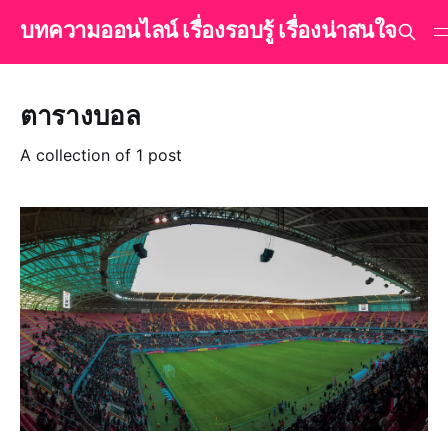
บทความออนไลน์ เรื่องรอบรู้ เรื่องน่าสนใจ
ตารางบอล
A collection of 1 post