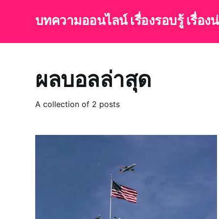
บทความออนไลน์ เรื่องรอบรู้ เรื่อง
ผลบอลล่าสุด
A collection of 2 posts