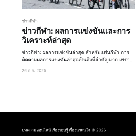
ข่าวกีฬา
ข่าวกีฬา: ผลการแข่งขันและการ
วิเคราะห์ล่าสุด
ข่าวกีฬา: ผลการแข่งขันล่าสุด สำหรับแฟนกีฬา การ
ติดตามผลการแข่งขันล่าสุดเป็นสิ่งที่สำคัญมาก เพราะ
มันช่วยให้เราทราบถึงความเคลื่อนไหวในวงการกีฬา
26 ก.ย. 2025
และสามารถวิเคราะห์ผลการแข่งขันได้อย่างถูกต้อง
ผลการแข่งขันฟุตบอลล่าสุด ในรอบสัปดาห์ที่ผ่านมา มี
การแข่
บทความออนไลน์ เรื่องรอบรู้ เรื่องน่าสนใจ
© 2026