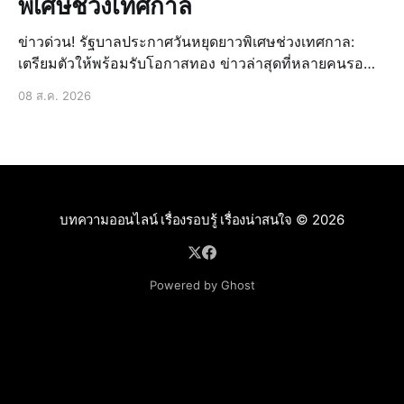
พิเศษช่วงเทศกาล
ข่าวด่วน! รัฐบาลประกาศวันหยุดยาวพิเศษช่วงเทศกาล:
เตรียมตัวให้พร้อมรับโอกาสทอง ข่าวล่าสุดที่หลายคนรอ
คอยมาถึงแล้ว! รัฐบาลได้ประกาศวันหยุดยาวพิเศษเพิ่มเติม
08 ส.ค. 2026
ในช่วงเทศกาลสำคัญที่กำลังจะมาถึง ซึ่งถือเป็นข่าวด่วนที่
สร้างความตื่นเต้นและเปิดโอกาสให้ประชาชนได้วางแผน
การพักผ่อนหรื
บทความออนไลน์ เรื่องรอบรู้ เรื่องน่าสนใจ
© 2026
Powered by Ghost