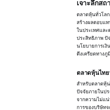
เจาะลึกสถ
ตลาดหุ้นทั่วโล
สร้างผลตอบแทน
ในประเทศและต่า
ประสิทธิภาพ ปัจ
นโยบายการเงิน
ตึงเครียดทางภู
ตลาดหุ้นไทยวั
สำหรับตลาดหุ้น
ปัจจัยภายในประ
จากความไม่แน
การของบริษัทจดท