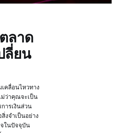
มตลาด
ลี่ยน
ามเคลื่อนไหวทาง
ม่ว่าคุณจะเป็น
ารการเงินส่วน
อสิ่งจำเป็นอย่าง
จในปัจจุบัน