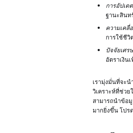
การอัปเด
ฐานะสินท
ความเคลื่
การใช้ชีว
ปัจจัยเศร
อัตราเงินเ
เรามุ่งมั่นที่จ
วิเคราะห์ที่ช่ว
สามารถนำข้อมู
มากยิ่งขึ้น โป