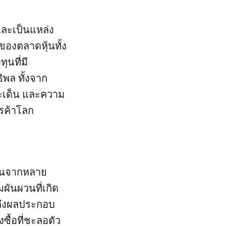
และเป็นแหล่ง
องตลาดหุ้นทั้ง
นที่มี
ิพล ทั้งจาก
ะเด็น และความ
ารค้าโลก
ดันจากหลาย
ผันผวนที่เกิด
ถึงผลประกอบ
ซื้อที่ชะลอตัว