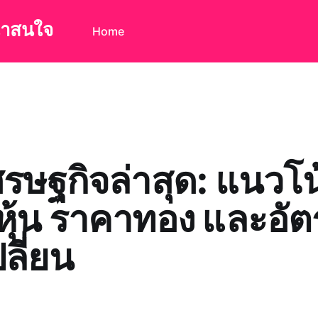
น่าสนใจ
Home
ศรษฐกิจล่าสุด: แนวโ
ุ้น ราคาทอง และอัต
ลี่ยน