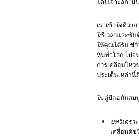
โดยเจาะลึกในป
เราเข้าใจดีว่า
ใช้เวลาและซับซ
ข่
ให้คุณได้รับ
หุ้นทั่วโลก ไ
การเคลื่อนไหวข
ประเด็นเหล่านี้
ในคู่มือฉบับสมบ
บทวิเคราะห
เคลื่อนดัช