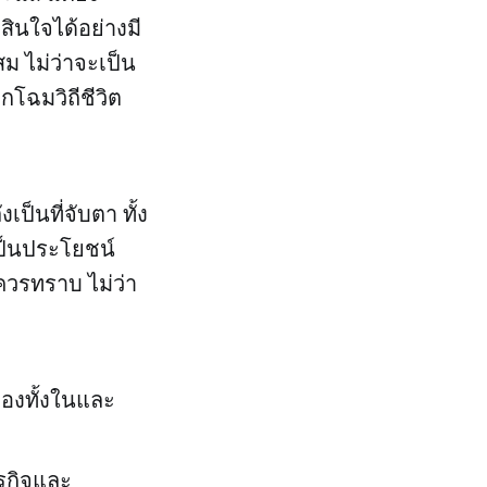
ินใจได้อย่างมี
ม ไม่ว่าจะเป็น
กโฉมวิถีชีวิต
็นที่จับตา ทั้ง
ป็นประโยชน์
ควรทราบ ไม่ว่า
องทั้งในและ
รกิจและ