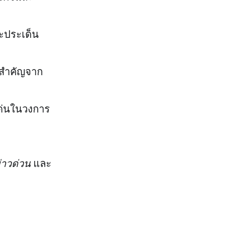
ะประเด็น
วสำคัญจาก
ด่นในวงการ
่าวด่วน
และ