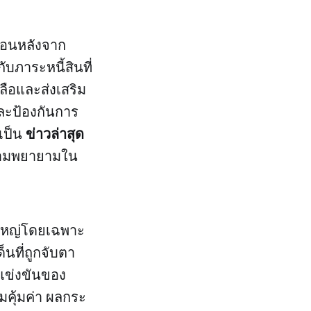
รือนหลังจาก
ภาระหนี้สินที่
หลือและส่งเสริม
ละป้องกันการ
ข่าวล่าสุด
เป็น
งความพยายามใน
ใหญ่โดยเฉพาะ
นที่ถูกจับตา
แข่งขันของ
มคุ้มค่า ผลกระ