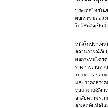
ประเทศไทยในช่วง
ผลกระทบต่อสัง
ใกล้ชิดจึงเป็นส
หนึ่งในประเด็นท
สถานการณ์ภัยแล้
ผลกระทบโดยตรง
ทางการเกษตรล
ระยะยาว ขณะเดี
และภาคกลางตอน
รุนแรง แต่ยังกร
อาศัยความร่วม
สาเหตุที่แท้จริ