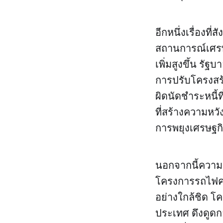
อีกหนึ่งเรื่องท
สถานการณ์เศรษ
เพิ่มสูงขึ้น รั
การปรับโครงสร้
ผิดนัดชำระหนี้
ที่สร้างความหวั
การพยุงเศรษฐ
นอกจากนี้ควา
โครงการรถไฟควา
อย่างใกล้ชิด โ
ประเทศ ดึงดูดก