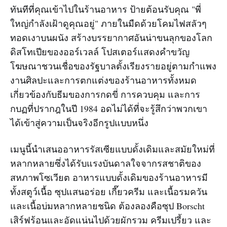
ทันทีที่คุณเข้าไปในร้านอาหาร ป้ายต้อนรับคุณ "พี่
ใหญ่กำลังเฝ้าดูคุณอยู่" ภายในมืดด้วยโคมไฟสลัวๆ
ทอดเงาบนผนัง สร้างบรรยากาศอันน่าขนลุกของโลก
ดิสโทเปียของออร์เวลล์ โปสเตอร์แสดงคำขวัญ
โฆษณาชวนเชื่อของรัฐบาลตั้งเรียงรายอยู่ตามกำแพง
งานศิลปะและการตกแต่งของร้านอาหารทั้งหมด
เกี่ยวข้องกับธีมของการกดขี่ การควบคุม และการ
กบฏที่ปรากฎในปี 1984 อดไม่ได้ที่จะรู้สึกว่าพวกเขา
ได้เข้าสู่ความเป็นจริงอีกรูปแบบหนึ่ง
เมนูนี้นำเสนออาหารรัสเซียแบบดั้งเดิมและสมัยใหม่ที่
หลากหลายซึ่งได้รับแรงบันดาลใจจากรสชาติของ
สหภาพโซเวียต อาหารแบบดั้งเดิมของร้านอาหารมี
ทั้งสตูว์เนื้อ ซุปแสนอร่อย เกี๊ยวครีม และเนื้อรมควัน
และเนื้อบ่มหลากหลายชนิด ต้องลองคือซุป Borscht
เสิร์ฟร้อนและอัดแน่นไปด้วยผักรวม ครีมเปรี้ยว และ