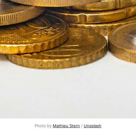
Photo by
Mathieu Stern
/
Unsplash