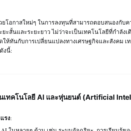
ปด้วยโอกาสใหม่ๆ ในการลงทุนที่สามารถตอบสนองกับ
ระยะสั้นและระยะยาว ไม่ว่าจะเป็นเทคโนโลยีที่กำลังเ
ดให้ทันกับการเปลี่ยนแปลงทางเศรษฐกิจและสังคม เ
ังนี้:
นเทคโนโลยี AI และหุ่นยนต์ (Artificial Inte
าแรง
:
I ในหลายๆ ด้าน เช่น ระบบอัจฉริยะ, การเรียนรู้ของ