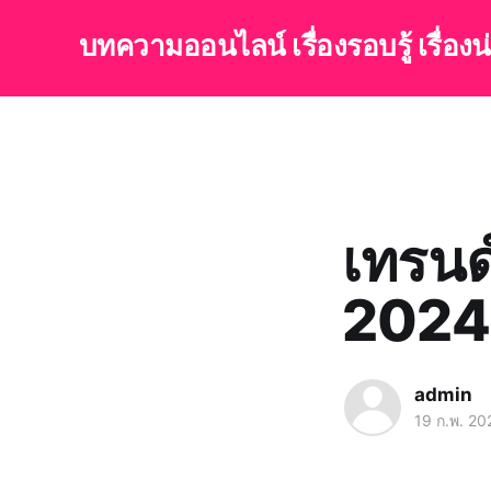
บทความออนไลน์ เรื่องรอบรู้ เรื่อง
เทรนด
2024
admin
19 ก.พ. 20