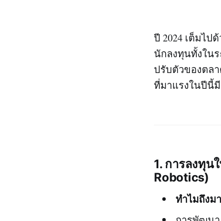
ปี 2024 เต็มไ
นักลงทุนทั้งใน
ปรับตัวของตลา
ที่มาแรงในปีนี้มีด
1. การลงทุนใ
Robotics)
ทำไมถึงม
การพัฒนา A