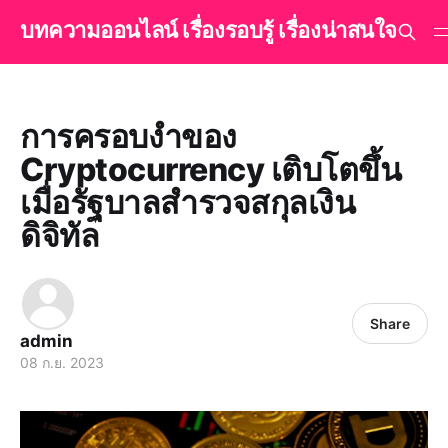
บทความออนไลน์ เรื่องรอบรู้ เรื่องน่าสนใจ
การครอบงำของ
Cryptocurrency เติบโตขึ้น
เมื่อรัฐบาลสำรวจสกุลเงิน
ดิจิทัล
Share
admin
08 ก.ย. 2023