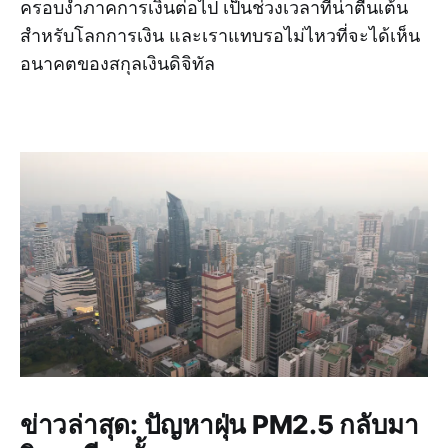
ครอบงำภาคการเงินต่อไป เป็นช่วงเวลาที่น่าตื่นเต้น
สำหรับโลกการเงิน และเราแทบรอไม่ไหวที่จะได้เห็น
อนาคตของสกุลเงินดิจิทัล
ข่าวล่าสุด: ปัญหาฝุ่น PM2.5 กลับมา