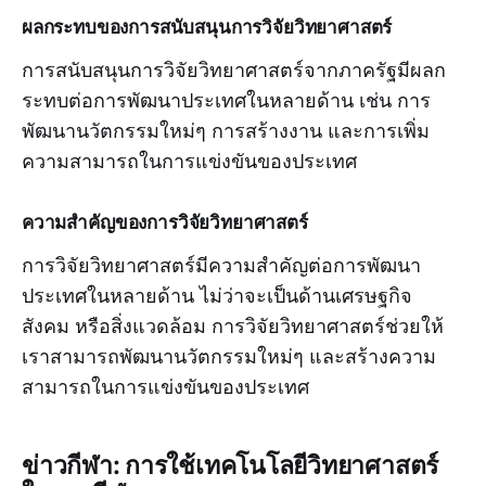
ผลกระทบของการสนับสนุนการวิจัยวิทยาศาสตร์
การสนับสนุนการวิจัยวิทยาศาสตร์จากภาครัฐมีผลก
ระทบต่อการพัฒนาประเทศในหลายด้าน เช่น การ
พัฒนานวัตกรรมใหม่ๆ การสร้างงาน และการเพิ่ม
ความสามารถในการแข่งขันของประเทศ
ความสำคัญของการวิจัยวิทยาศาสตร์
การวิจัยวิทยาศาสตร์มีความสำคัญต่อการพัฒนา
ประเทศในหลายด้าน ไม่ว่าจะเป็นด้านเศรษฐกิจ
สังคม หรือสิ่งแวดล้อม การวิจัยวิทยาศาสตร์ช่วยให้
เราสามารถพัฒนานวัตกรรมใหม่ๆ และสร้างความ
สามารถในการแข่งขันของประเทศ
ข่าวกีฬา: การใช้เทคโนโลยีวิทยาศาสตร์