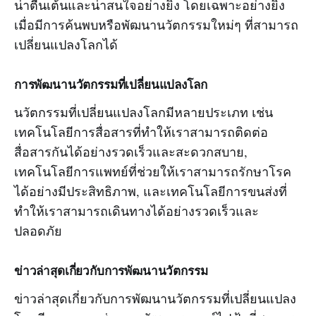
น่าตื่นเต้นและน่าสนใจอย่างยิ่ง โดยเฉพาะอย่างยิ่ง
เมื่อมีการค้นพบหรือพัฒนานวัตกรรมใหม่ๆ ที่สามารถ
เปลี่ยนแปลงโลกได้
การพัฒนานวัตกรรมที่เปลี่ยนแปลงโลก
นวัตกรรมที่เปลี่ยนแปลงโลกมีหลายประเภท เช่น
เทคโนโลยีการสื่อสารที่ทำให้เราสามารถติดต่อ
สื่อสารกันได้อย่างรวดเร็วและสะดวกสบาย,
เทคโนโลยีการแพทย์ที่ช่วยให้เราสามารถรักษาโรค
ได้อย่างมีประสิทธิภาพ, และเทคโนโลยีการขนส่งที่
ทำให้เราสามารถเดินทางได้อย่างรวดเร็วและ
ปลอดภัย
ข่าวล่าสุดเกี่ยวกับการพัฒนานวัตกรรม
ข่าวล่าสุดเกี่ยวกับการพัฒนานวัตกรรมที่เปลี่ยนแปลง