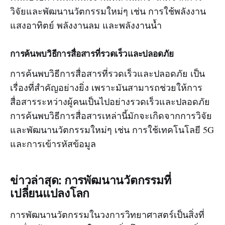
วิจัยและพัฒนานวัตกรรมใหม่ๆ เช่น การใช้พลังงาน
แสงอาทิตย์ พลังงานลม และพลังงานน้ำ
การค้นพบวิธีการสื่อสารที่รวดเร็วและปลอดภัย
การค้นพบวิธีการสื่อสารที่รวดเร็วและปลอดภัย เป็น
เรื่องที่สำคัญอย่างยิ่ง เพราะมันสามารถช่วยให้การ
สื่อสารระหว่างผู้คนเป็นไปอย่างรวดเร็วและปลอดภัย
การค้นพบวิธีการสื่อสารเหล่านี้มักจะเกิดจากการวิจัย
และพัฒนานวัตกรรมใหม่ๆ เช่น การใช้เทคโนโลยี 5G
และการเข้ารหัสข้อมูล
ข่าวล่าสุด: การพัฒนานวัตกรรมที่
เปลี่ยนแปลงโลก
การพัฒนานวัตกรรมในวงการวิทยาศาสตร์เป็นสิ่งที่