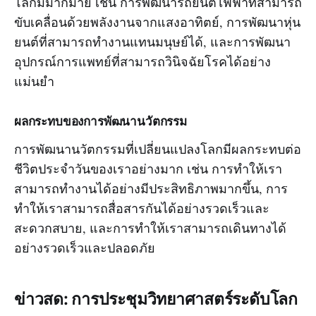
โลกมีมากมาย เช่น การพัฒนารถยนต์ไฟฟ้าที่สามารถ
ขับเคลื่อนด้วยพลังงานจากแสงอาทิตย์, การพัฒนาหุ่น
ยนต์ที่สามารถทำงานแทนมนุษย์ได้, และการพัฒนา
อุปกรณ์การแพทย์ที่สามารถวินิจฉัยโรคได้อย่าง
แม่นยำ
ผลกระทบของการพัฒนานวัตกรรม
การพัฒนานวัตกรรมที่เปลี่ยนแปลงโลกมีผลกระทบต่อ
ชีวิตประจำวันของเราอย่างมาก เช่น การทำให้เรา
สามารถทำงานได้อย่างมีประสิทธิภาพมากขึ้น, การ
ทำให้เราสามารถสื่อสารกันได้อย่างรวดเร็วและ
สะดวกสบาย, และการทำให้เราสามารถเดินทางได้
อย่างรวดเร็วและปลอดภัย
ข่าวสด: การประชุมวิทยาศาสตร์ระดับโลก