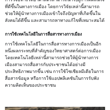
ที่ดีขึ้นในทางการเมือง โดยการวิจัยเหล่านี้สามารถ
ช่วยให้ผู้นำทางการเมืองเข้าใจถึงปัญหาที่เกิดขึ้นใน
สังคมได้ดีขึ้น และสามารถหาทางแก้ไขที่เหมาะสมได้
การใช้เทคโนโลยีในการสื่อสารทางการเมือง
การใช้เทคโนโลยีในการสื่อสารทางการเมืองเป็นอีก
หนึ่งผลกระทบที่สำคัญของวิทยาศาสตร์ต่อการเมือง
โดยเทคโนโลยีเหล่านี้สามารถช่วยให้ผู้นำทางการ
เมืองสามารถสื่อสารกับประชาชนได้อย่างมี
ประสิทธิภาพมากขึ้น เช่น การใช้โซเชียลมีเดียในการ
สื่อสารข้อมูล หรือการใช้แอปพลิเคชันในการรับฟัง
ความคิดเห็นของประชาชน