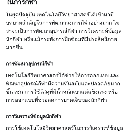
ในการกีฬา
ในยุคปัจจุบัน เทคโนโลยีวิทยาศาสตร์ได้เข้ามามี
บทบาทสำคัญในการพัฒนาวงการกีฬาอย่างมาก ไม่
ว่าจะเป็นการพัฒนาอุปกรณ์กีฬา การวิเคราะห์ข้อมูล
นักกีฬา หรือแม้กระทั่งการฝึกซ้อมที่มีประสิทธิภาพ
มากขึ้น
การพัฒนาอุปกรณ์กีฬา
เทคโนโลยีวิทยาศาสตร์ได้ช่วยให้การออกแบบและ
พัฒนาอุปกรณ์กีฬามีความทันสมัยและปลอดภัยมาก
ขึ้น เช่น การใช้วัสดุที่มีน้ำหนักเบาแต่แข็งแรง หรือ
การออกแบบที่ช่วยลดการบาดเจ็บของนักกีฬา
การวิเคราะห์ข้อมูลนักกีฬา
การใช้เทคโนโลยีวิทยาศาสตร์ในการวิเคราะห์ข้อมูล