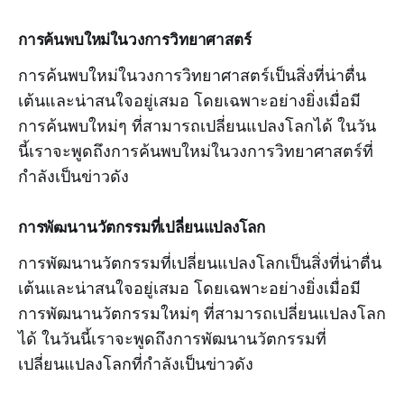
การค้นพบใหม่ในวงการวิทยาศาสตร์
การค้นพบใหม่ในวงการวิทยาศาสตร์เป็นสิ่งที่น่าตื่น
เต้นและน่าสนใจอยู่เสมอ โดยเฉพาะอย่างยิ่งเมื่อมี
การค้นพบใหม่ๆ ที่สามารถเปลี่ยนแปลงโลกได้ ในวัน
นี้เราจะพูดถึงการค้นพบใหม่ในวงการวิทยาศาสตร์ที่
กำลังเป็นข่าวดัง
การพัฒนานวัตกรรมที่เปลี่ยนแปลงโลก
การพัฒนานวัตกรรมที่เปลี่ยนแปลงโลกเป็นสิ่งที่น่าตื่น
เต้นและน่าสนใจอยู่เสมอ โดยเฉพาะอย่างยิ่งเมื่อมี
การพัฒนานวัตกรรมใหม่ๆ ที่สามารถเปลี่ยนแปลงโลก
ได้ ในวันนี้เราจะพูดถึงการพัฒนานวัตกรรมที่
เปลี่ยนแปลงโลกที่กำลังเป็นข่าวดัง