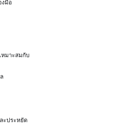
องมือ
ห้เหมาะสมกับ
ัล
และประหยัด